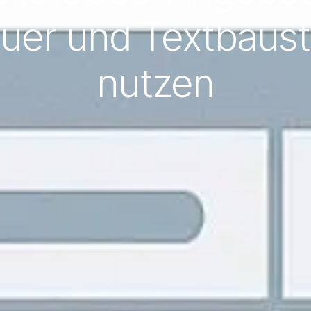
er und Textbaust
nutzen